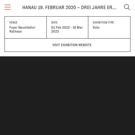
HANAU 19. FEBRUAR 2020 – DREI JAHRE ERINNERUNG UND AUFKLÄRUNG
VENUE
DATE
EXHIBITION TYPE
Foyer Neustädter
01 Feb 2023 - 18 Mar
Solo
Rathaus
2023
VISIT EXHIBITION WEBSITE